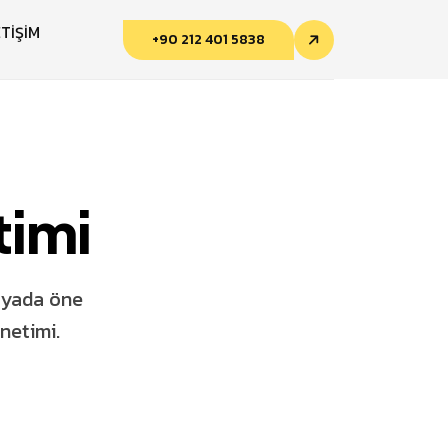
ETİŞİM
+90 212 401 5838
timi
ünyada öne
netimi.