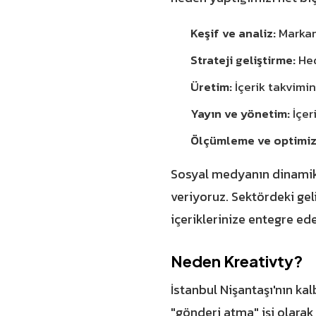
Keşif ve analiz:
Markanı
Strateji geliştirme:
Hed
Üretim:
İçerik takvimin
Yayın ve yönetim:
İçer
Ölçümleme ve optimiz
Sosyal medyanın dinamikl
veriyoruz. Sektördeki ge
içeriklerinize entegre e
Neden Kreativty?
İstanbul Nişantaşı'nın kal
"gönderi atma" işi olara