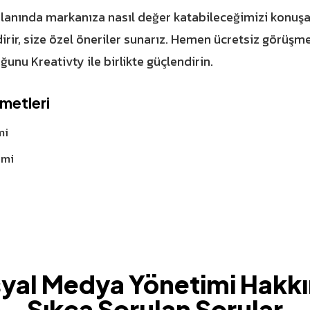
anında markanıza nasıl değer katabileceğimizi konuşal
irir, size özel öneriler sunarız. Hemen
ücretsiz görüşm
ğunu Kreativty ile birlikte güçlendirin.
zmetleri
mi
imi
yal Medya Yönetimi Hakk
Sıkça Sorulan Sorular