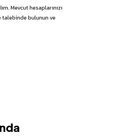
ım. Mevcut hesaplarınızı
e
talebinde bulunun ve
ında