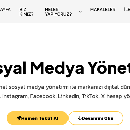
AYFA
BİZ
NELER
MAKALELER
İL
KİMİZ?
YAPIYORUZ?
yal Medya Yöne
el sosyal medya yönetimi ile markanızı dijital d
n. Instagram, Facebook, LinkedIn, TikTok, X hesap yö
Hemen Teklif Al
Devamını Oku