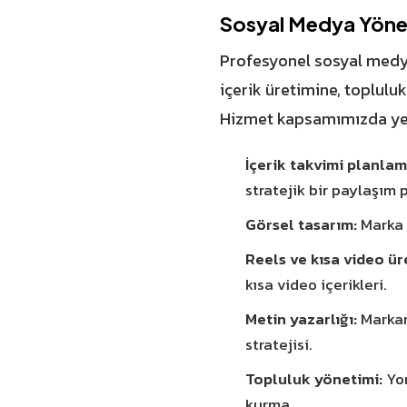
Sosyal Medya Yönet
Profesyonel sosyal medya 
içerik üretimine, toplul
Hizmet kapsamımızda yer 
İçerik takvimi planlam
stratejik bir paylaşım p
Görsel tasarım:
Marka 
Reels ve kısa video ür
kısa video içerikleri.
Metin yazarlığı:
Markan
stratejisi.
Topluluk yönetimi:
Yor
kurma.