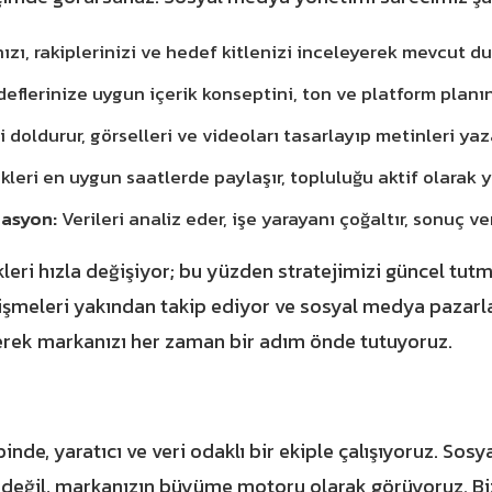
zı, rakiplerinizi ve hedef kitlenizi inceleyerek mevcut du
eflerinize uygun içerik konseptini, ton ve platform planın
i doldurur, görselleri ve videoları tasarlayıp metinleri yaz
ikleri en uygun saatlerde paylaşır, topluluğu aktif olarak y
asyon:
Verileri analiz eder, işe yarayanı çoğaltır, sonuç ve
eri hızla değişiyor; bu yüzden stratejimizi güncel t
lişmeleri yakından takip ediyor ve
sosyal medya pazarl
derek markanızı her zaman bir adım önde tutuyoruz.
binde, yaratıcı ve veri odaklı bir ekiple çalışıyoruz. So
k değil, markanızın büyüme motoru olarak görüyoruz. Biz