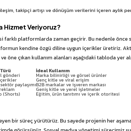
ileşim, takipçi artışı ve dönüşüm verilerini içeren aylık pe
a Hizmet Veriyoruz?
i farklı platformlarda zaman geçirir. Bu nedenle önce si
atformun kendine özgü diline uygun içerikler üretiriz. Ak
ve öne çıkan kullanım alanları aşağıdaki tabloda yer a
 Türü
İdeal Kullanım
el gönderi
Marka bilinirliği ve görsel ürünler
içerikler
Genç kitle ve viral erişim
sektör paylaşımı
B2B markalar ve işveren markası
, reklam
Geniş kitle ve yerel işletmeler
o (Shorts)
Eğitim, ürün tanıtımı ve içerik otoritesi
leyen bir süreç yürütürüz. Bu sayede projenin her aşam
içimde görürsünüz. Sosyal medya yönetimi sürecimiz ş