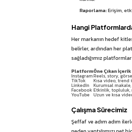
Raporlama:
Erişim, etk
Hangi Platformlard
Her markanın hedef kitles
belirler, ardından her pl
sağladığımız platformlar 
Platform
Öne Çıkan İçerik
Instagram
Reels, story, görs
TikTok
Kısa video, trend 
LinkedIn
Kurumsal makale, 
Facebook
Etkinlik, topluluk
YouTube
Uzun ve kısa vide
Çalışma Sürecimiz
Şeffaf ve adım adım iler
neden yaptığımızı net b