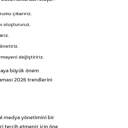
rumu çıkarırız.
ı oluştururuz.
arız.
önetiriz.
rmeyeni değiştiririz.
utmaya büyük önem
aması 2026
trendlerini
syal medya yönetimini bir
i tercih etmeniz için öne