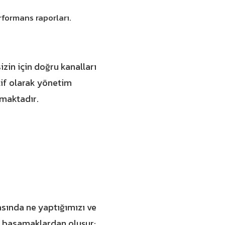
rformans raporları.
zin için doğru kanalları
tif olarak yönetim
lmaktadır.
asında ne yaptığımızı ve
u basamaklardan oluşur: