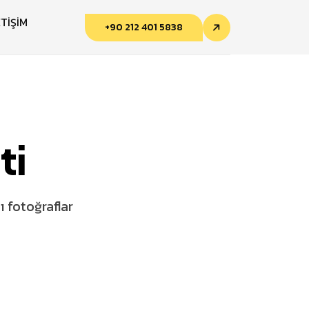
ETİŞİM
+90 212 401 5838
ti
 fotoğraflar