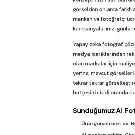
görselden onlarca farklı 
manken ve fotoğrafçı ücr
kampanyalarınızı günler 
Yapay zeka fotoğraf çözü
medya içeriklerinden rekl
olan markalar için maliy
yerine, mevcut görselleri 
tekrar tekrar görselleştir
bütçesini ciddi oranda dü
Sunduğumuz AI Fot
Ürün görseli üretimi: B
AI manken çekimi: Giyi