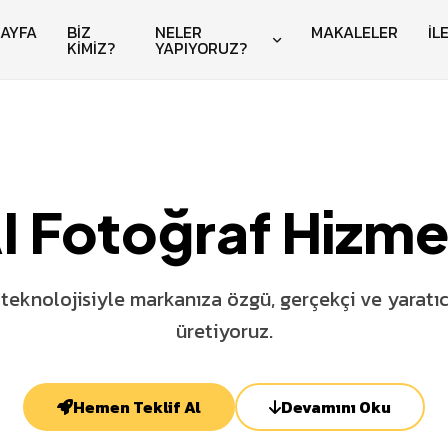
AYFA
BİZ
NELER
MAKALELER
İL
KİMİZ?
YAPIYORUZ?
I Fotoğraf Hizme
teknolojisiyle markanıza özgü, gerçekçi ve yaratıcı
üretiyoruz.
Hemen Teklif Al
Devamını Oku