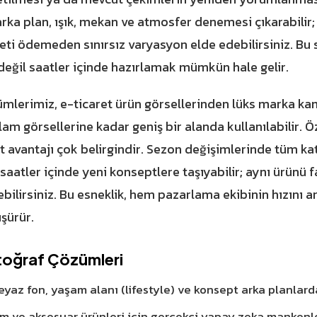
arka plan, ışık, mekan ve atmosfer denemesi çıkarabilir
eti ödemeden sınırsız varyasyon elde edebilirsiniz. Bu
değil saatler içinde hazırlamak mümkün hale gelir.
mlerimiz, e-ticaret ürün görsellerinden lüks marka ka
am görsellerine kadar geniş bir alanda kullanılabilir. Ö
et avantajı çok belirgindir. Sezon değişimlerinde tüm 
saatler içinde yeni konseptlere taşıyabilir; aynı ürünü 
ebilirsiniz. Bu esneklik, hem pazarlama ekibinin hızını a
şürür.
oğraf Çözümleri
eyaz fon, yaşam alanı (lifestyle) ve konsept arka planlard
m ve aksesuar ürünleri için gerçekçi yapay zeka mankenle