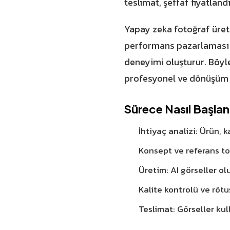
teslimat, şeffaf fiyatland
Yapay zeka fotoğraf üreti
performans pazarlaması v
deneyimi oluşturur. Böyl
profesyonel ve dönüşüm od
Sürece Nasıl Başlan
İhtiyaç analizi: Ürün, 
Konsept ve referans to
Üretim: AI görseller olu
Kalite kontrolü ve röt
Teslimat: Görseller kul