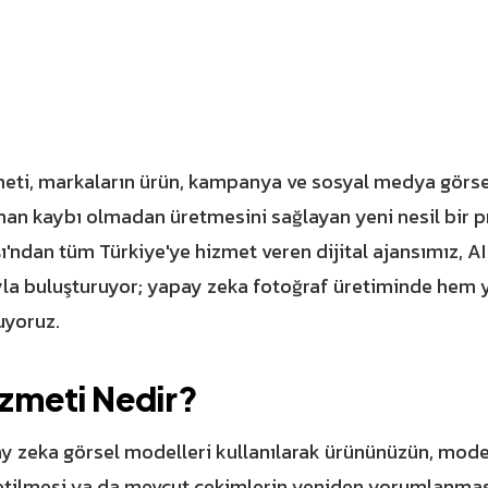
eti, markaların ürün, kampanya ve sosyal medya görse
man kaybı olmadan üretmesini sağlayan yeni nesil bir 
ı'ndan tüm Türkiye'ye hizmet veren dijital ajansımız, AI
la buluşturuyor; yapay zeka fotoğraf üretiminde hem ya
uyoruz.
izmeti Nedir?
pay zeka görsel modelleri kullanılarak ürününüzün, mod
retilmesi ya da mevcut çekimlerin yeniden yorumlanması