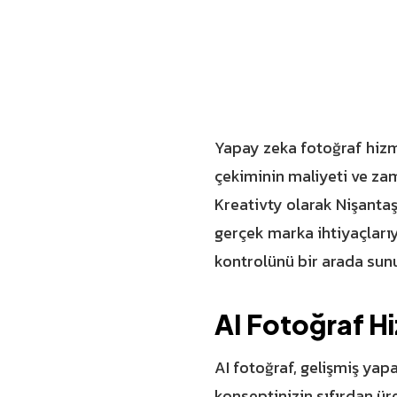
Yapay zeka fotoğraf hizm
çekiminin maliyeti ve za
Kreativty olarak Nişantaş
gerçek marka ihtiyaçlarıy
kontrolünü bir arada sun
AI Fotoğraf H
AI fotoğraf, gelişmiş ya
konseptinizin sıfırdan ü