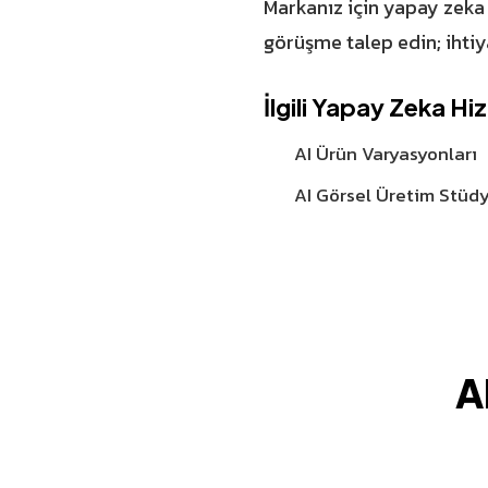
Markanız için yapay zeka
görüşme
talep edin; ihtiy
İlgili Yapay Zeka Hi
AI Ürün Varyasyonları
AI Görsel Üretim Stüd
A