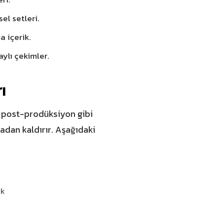
el setleri.
a içerik.
aylı çekimler.
ı
 post-prodüksiyon gibi
adan kaldırır. Aşağıdaki
ük