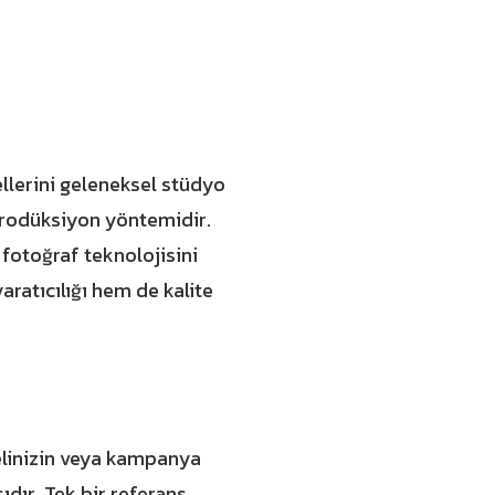
llerini geleneksel stüdyo
prodüksiyon yöntemidir.
 fotoğraf teknolojisini
ratıcılığı hem de kalite
elinizin veya kampanya
dır. Tek bir referans