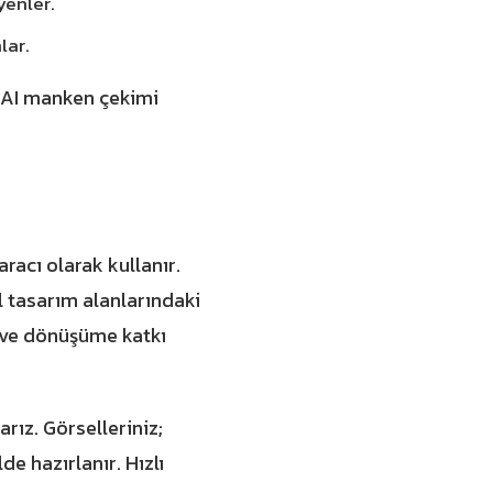
yenler.
lar.
AI manken çekimi
racı olarak kullanır.
l tasarım alanlarındaki
a ve dönüşüme katkı
arız. Görselleriniz;
e hazırlanır. Hızlı