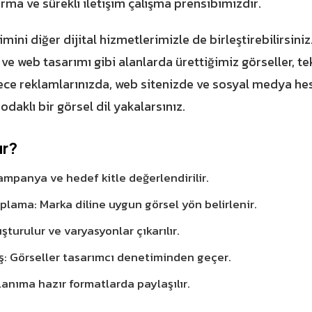
ırma ve sürekli iletişim çalışma prensibimizdir.
mini diğer dijital hizmetlerimizle de birleştirebilirsin
e web tasarımı gibi alanlarda ürettiğimiz görseller, te
ece reklamlarınızda, web sitenizde ve sosyal medya hesa
aklı bir görsel dil yakalarsınız.
ır?
kampanya ve hedef kitle değerlendirilir.
plama: Marka diline uygun görsel yön belirlenir.
şturulur ve varyasyonlar çıkarılır.
uş: Görseller tasarımcı denetiminden geçer.
lanıma hazır formatlarda paylaşılır.