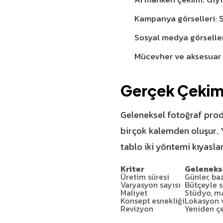
Kampanya görselleri: S
Sosyal medya görseller
Mücevher ve aksesuar gö
Gerçek Çekime
Geleneksel fotoğraf pro
birçok kalemden oluşur. Y
tablo iki yöntemi kıyaslar
Kriter
Geleneks
Üretim süresi
Günler, ba
Varyasyon sayısı
Bütçeyle sı
Maliyet
Stüdyo, ma
Konsept esnekliği
Lokasyon 
Revizyon
Yeniden çe