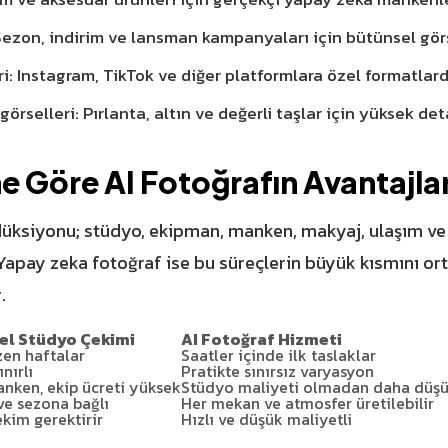
ezon, indirim ve lansman kampanyaları için bütünsel görs
i: Instagram, TikTok ve diğer platformlara özel formatlard
rselleri: Pırlanta, altın ve değerli taşlar için yüksek det
 Göre AI Fotoğrafın Avantajlar
düksiyonu; stüdyo, ekipman, manken, makyaj, ulaşım ve
apay zeka fotoğraf ise bu süreçlerin büyük kısmını ort
.
el Stüdyo Çekimi
AI Fotoğraf Hizmeti
zen haftalar
Saatler içinde ilk taslaklar
nırlı
Pratikte sınırsız varyasyon
nken, ekip ücreti yüksek
Stüdyo maliyeti olmadan daha düş
ve sezona bağlı
Her mekan ve atmosfer üretilebilir
kim gerektirir
Hızlı ve düşük maliyetli