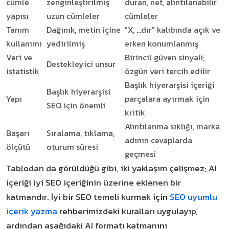
cümle
zenginleştirilmiş
duran, net, alıntılanabilir
yapısı
uzun cümleler
cümleler
Tanım
Dağınık, metin içine
"X, ...dır" kalıbında açık ve
kullanımı
yedirilmiş
erken konumlanmış
Veri ve
Birincil güven sinyali;
Destekleyici unsur
istatistik
özgün veri tercih edilir
Başlık hiyerarşisi içeriği
Başlık hiyerarşisi
Yapı
parçalara ayırmak için
SEO için önemli
kritik
Alıntılanma sıklığı, marka
Başarı
Sıralama, tıklama,
adının cevaplarda
ölçütü
oturum süresi
geçmesi
Tablodan da görüldüğü gibi, iki yaklaşım çelişmez; AI
içeriği iyi SEO içeriğinin üzerine eklenen bir
katmandır. İyi bir SEO temeli kurmak için
SEO uyumlu
içerik yazma
rehberimizdeki kuralları uygulayıp,
ardından aşağıdaki AI formatı katmanını