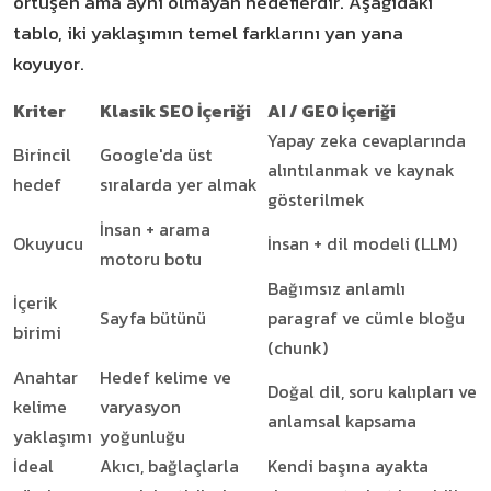
örtüşen ama aynı olmayan hedeflerdir. Aşağıdaki
tablo, iki yaklaşımın temel farklarını yan yana
koyuyor.
Kriter
Klasik SEO İçeriği
AI / GEO İçeriği
Yapay zeka cevaplarında
Birincil
Google'da üst
alıntılanmak ve kaynak
hedef
sıralarda yer almak
gösterilmek
İnsan + arama
Okuyucu
İnsan + dil modeli (LLM)
motoru botu
Bağımsız anlamlı
İçerik
Sayfa bütünü
paragraf ve cümle bloğu
birimi
(chunk)
Anahtar
Hedef kelime ve
Doğal dil, soru kalıpları ve
kelime
varyasyon
anlamsal kapsama
yaklaşımı
yoğunluğu
İdeal
Akıcı, bağlaçlarla
Kendi başına ayakta