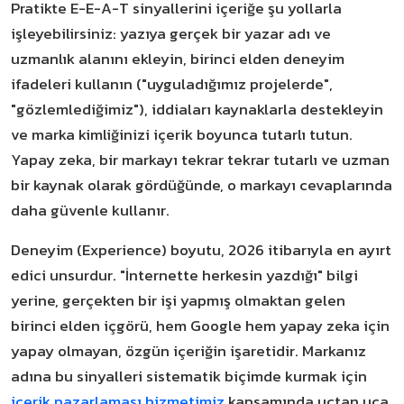
Pratikte E-E-A-T sinyallerini içeriğe şu yollarla
işleyebilirsiniz: yazıya gerçek bir yazar adı ve
uzmanlık alanını ekleyin, birinci elden deneyim
ifadeleri kullanın ("uyguladığımız projelerde",
"gözlemlediğimiz"), iddiaları kaynaklarla destekleyin
ve marka kimliğinizi içerik boyunca tutarlı tutun.
Yapay zeka, bir markayı tekrar tekrar tutarlı ve uzman
bir kaynak olarak gördüğünde, o markayı cevaplarında
daha güvenle kullanır.
Deneyim (Experience) boyutu, 2026 itibarıyla en ayırt
edici unsurdur. "İnternette herkesin yazdığı" bilgi
yerine, gerçekten bir işi yapmış olmaktan gelen
birinci elden içgörü, hem Google hem yapay zeka için
yapay olmayan, özgün içeriğin işaretidir. Markanız
adına bu sinyalleri sistematik biçimde kurmak için
içerik pazarlaması hizmetimiz
kapsamında uçtan uca