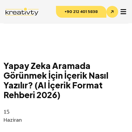
+90 212 401 5838
Yapay Zeka Aramada
Görünmek İçin İçerik Nasıl
Kreativty Asistan
Yazılır? (AI İçerik Format
Çevrimiçi · genelde hemen yanıtlar
Rehberi 2026)
15
Haziran