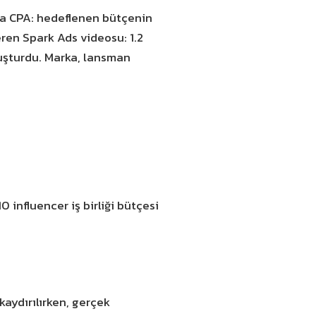
ama CPA: hedeflenen bütçenin
eren Spark Ads videosu: 1.2
luşturdu. Marka, lansman
 influencer iş birliği bütçesi
kaydırılırken, gerçek