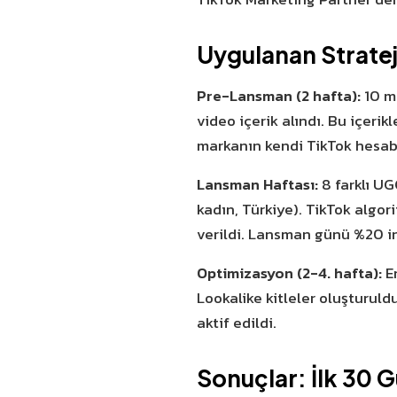
Uygulanan Stratej
Pre-Lansman (2 hafta):
10 mi
video içerik alındı. Bu içeri
markanın kendi TikTok hesabı
Lansman Haftası:
8 farklı UG
kadın, Türkiye). TikTok algo
verildi. Lansman günü %20 i
Optimizasyon (2-4. hafta):
En
Lookalike kitleler oluşturul
aktif edildi.
Sonuçlar: İlk 30 