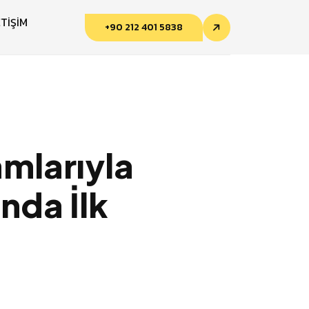
ETİŞİM
+90 212 401 5838
amlarıyla
nda İlk