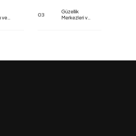
Güzellik
03
ı ve
Merkezleri ve
ar İçin
Kuaförler İçin
Dijital
ama
Pazarlama:
Randevu
Artırma
Rehberi
Kreativty Asistan
Çevrimiçi · genelde hemen yanıtlar