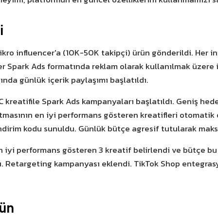
i
kro influencer'a (10K-50K takipçi) ürün gönderildi. Her i
kler Spark Ads formatında reklam olarak kullanılmak üzere 
nda günlük içerik paylaşımı başlatıldı.
C kreatifile Spark Ads kampanyaları başlatıldı. Geniş hede
ritmasının en iyi performans gösteren kreatifleri otomatik
ndirim kodu sunuldu. Günlük bütçe agresif tutularak maks
 iyi performans gösteren 3 kreatif belirlendi ve bütçe bu 
du. Retargeting kampanyası eklendi. TikTok Shop entegrasy
Gün