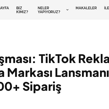
AYFA
BİZ
NELER
MAKALELER
İL
KİMİZ?
YAPIYORUZ?
şması: TikTok Rekl
a Markası Lansmanı
00+ Sipariş