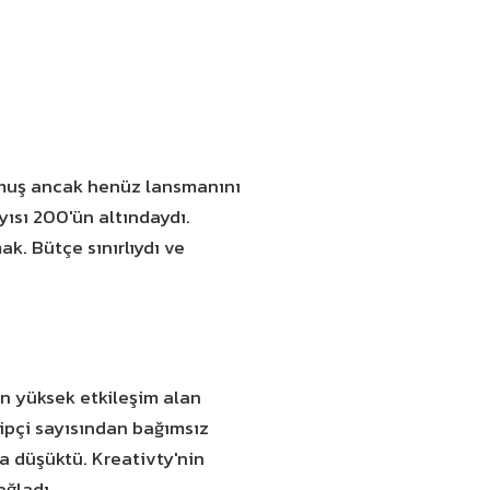
rmuş ancak henüz lansmanını
ayısı 200'ün altındaydı.
k. Bütçe sınırlıydı ve
en yüksek etkileşim alan
kipçi sayısından bağımsız
a düşüktü. Kreativty'nin
ağladı.