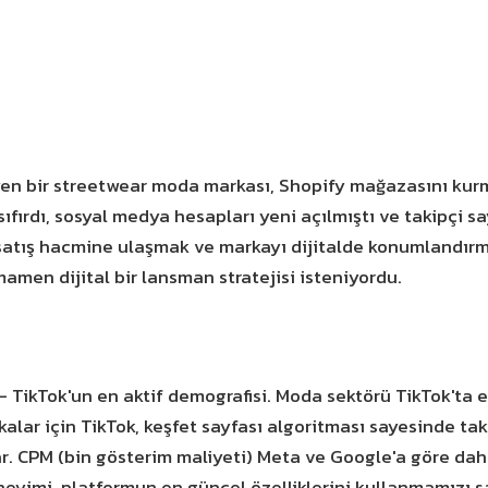
eyen bir streetwear moda markası, Shopify mağazasını ku
sıfırdı, sosyal medya hesapları yeni açılmıştı ve takipçi s
satış hacmine ulaşmak ve markayı dijitalde konumlandırma
men dijital bir lansman stratejisi isteniyordu.
— TikTok'un en aktif demografisi. Moda sektörü TikTok'ta 
kalar için TikTok, keşfet sayfası algoritması sayesinde ta
ar. CPM (bin gösterim maliyeti) Meta ve Google'a göre dah
eyimi, platformun en güncel özelliklerini kullanmamızı s