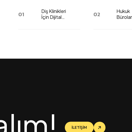
Diş Klinikleri
Hukuk
01
02
İçin Dijital
Bürolar
Pazarlama:
Avukatl
Hasta
Dijital
Kazanımı
Pazarl
Rehberi
alım!
İLETİŞİM