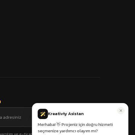
Kreativty Asistan
Merhaba! 👋 Projeniz için doğru hizmeti
seçmenize yardımcı olayım mı?
yazılım ve e-ticaret rehberlerimizi düzenli e-posta ile