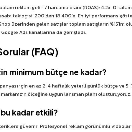
Toplam reklam geliri / harcama oranı (ROAS): 4.2x. Ortal
esabı takipçisi: 200'den 18.400'e. En iyi performans göst
hop üzerinden gelen satışlar toplam satışların %15'ini o
 Google Ads kanallarına da genişledi.
Sorular (FAQ)
için minimum bütçe ne kadar?
panyası için en az 2-4 haftalık yeterli günlük bütçe ve 5-10
ak markanızın ölçeğine uygun lansman planı oluşturuyoruz.
bu kadar etkili?
içeriklere güvenir. Profesyonel reklam görünümlü videolar 