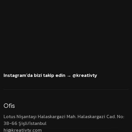
Şimdi
İLETİŞİM
Instagram’da bizi takip edin → @kreativty
Ofis
Lotus Nişantaşı Halaskargazi Mah. Halaskargazi Cad.
No:
38-66 Şişli/İstanbul
hi@kreativty.com