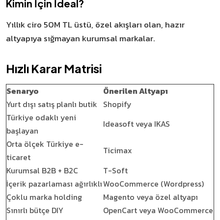
Kimin İçin İdeal?
Yıllık ciro 50M TL üstü, özel akışları olan, hazır
altyapıya sığmayan kurumsal markalar.
Hızlı Karar Matrisi
Senaryo
Önerilen Altyapı
Yurt dışı satış planlı butik
Shopify
Türkiye odaklı yeni
Ideasoft veya IKAS
başlayan
Orta ölçek Türkiye e-
Ticimax
ticaret
Kurumsal B2B + B2C
T-Soft
İçerik pazarlaması ağırlıklı
WooCommerce (Wordpress)
Çoklu marka holding
Magento veya özel altyapı
Sınırlı bütçe DIY
OpenCart veya WooCommerce