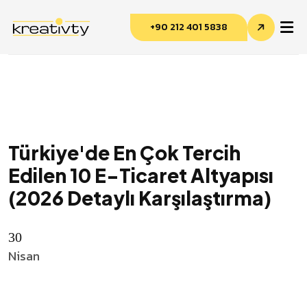
+90 212 401 5838
Türkiye'de En Çok Tercih
Edilen 10 E-Ticaret Altyapısı
Kreativty Asistan
(2026 Detaylı Karşılaştırma)
Çevrimiçi · genelde hemen yanıtlar
30
Nisan