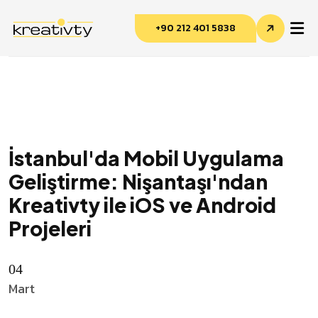
+90 212 401 5838
İstanbul'da Mobil Uygulama
Kreativty Asistan
Çevrimiçi · genelde hemen yanıtlar
Geliştirme: Nişantaşı'ndan
Kreativty ile iOS ve Android
Projeleri
04
Mart