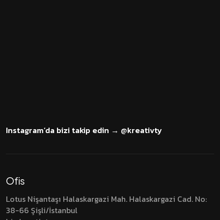
Şimdi
İLETİŞİM
Instagram’da bizi takip edin → @kreativty
Ofis
Lotus Nişantaşı Halaskargazi Mah. Halaskargazi Cad.
No:
38-66 Şişli/İstanbul