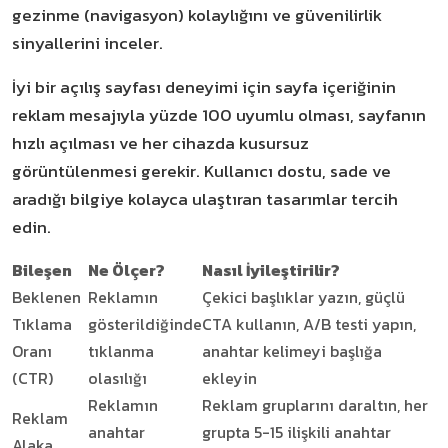
gezinme (navigasyon) kolaylığını ve güvenilirlik
sinyallerini inceler.
İyi bir açılış sayfası deneyimi için sayfa içeriğinin
reklam mesajıyla yüzde 100 uyumlu olması, sayfanın
hızlı açılması ve her cihazda kusursuz
görüntülenmesi gerekir. Kullanıcı dostu, sade ve
aradığı bilgiye kolayca ulaştıran tasarımlar tercih
edin.
Bileşen
Ne Ölçer?
Nasıl İyileştirilir?
Beklenen
Reklamın
Çekici başlıklar yazın, güçlü
Tıklama
gösterildiğinde
CTA kullanın, A/B testi yapın,
Oranı
tıklanma
anahtar kelimeyi başlığa
(CTR)
olasılığı
ekleyin
Reklamın
Reklam gruplarını daraltın, her
Reklam
anahtar
grupta 5-15 ilişkili anahtar
Alaka