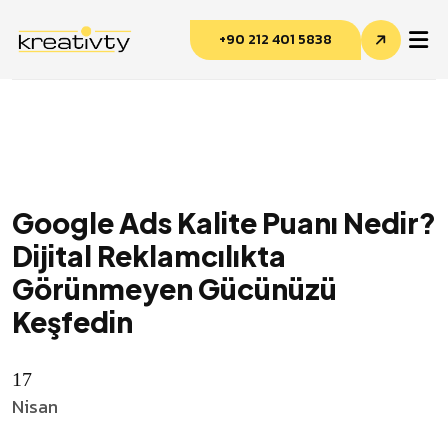
+90 212 401 5838
Google Ads Kalite Puanı Nedir?
Dijital Reklamcılıkta
Kreativty Asistan
Görünmeyen Gücünüzü
Çevrimiçi · genelde hemen yanıtlar
Keşfedin
17
Nisan