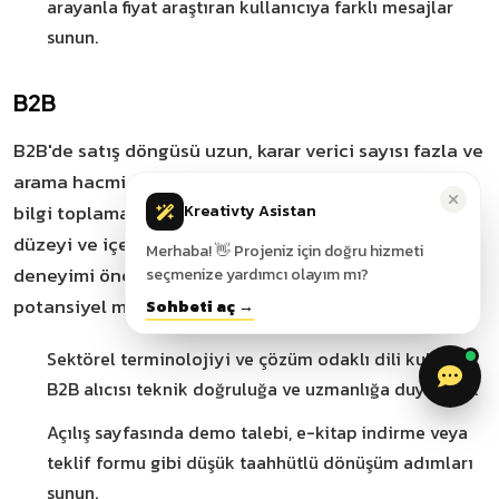
arayanla fiyat araştıran kullanıcıya farklı mesajlar
sunun.
B2B
B2B'de satış döngüsü uzun, karar verici sayısı fazla ve
arama hacmi görece düşüktür; kullanıcı çoğunlukla
bilgi toplama aşamasındadır. Bu yüzden reklam alaka
Kreativty Asistan
düzeyi ve içerik derinliği taşıyan açılış sayfası
Merhaba! 👋 Projeniz için doğru hizmeti
deneyimi öne çıkar, anlık dönüşümden çok nitelikli
seçmenize yardımcı olayım mı?
potansiyel müşteri (lead) hedeflenir.
Sohbeti aç →
Sektörel terminolojiyi ve çözüm odaklı dili kullanın;
B2B alıcısı teknik doğruluğa ve uzmanlığa duyarlıdır.
Açılış sayfasında demo talebi, e-kitap indirme veya
teklif formu gibi düşük taahhütlü dönüşüm adımları
sunun.