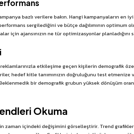
Performans
 kampanya bazlı verilere bakın. Hangi kampanyaların en iyi
erformans sergilediğini ve bütçe dağılımının optimum olu
ar için ajansınızın ne tür optimizasyonlar planladığını s
i
eklamlarınızla etkileşime geçen kişilerin demografik özelli
eriler, hedef kitle tanımınızın doğruluğunu test etmenize v
 Beklenmedik bir demografik grubun yüksek dönüşüm oranı
Trendleri Okuma
rin zaman içindeki değişimini görselleştirir. Trend grafikle