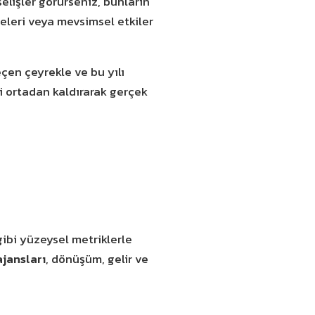
selişler görürseniz, bunların
eleri veya mevsimsel etkiler
çen çeyrekle ve bu yılı
ri ortadan kaldırarak gerçek
 gibi yüzeysel metriklerle
ajansları
, dönüşüm, gelir ve