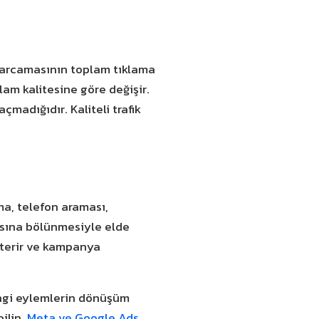
 harcamasının toplam tıklama
am kalitesine göre değişir.
madığıdır. Kaliteli trafik
ma, telefon araması,
ısına bölünmesiyle elde
österir ve kampanya
angi eylemlerin dönüşüm
ilin.
Meta ve Google Ads