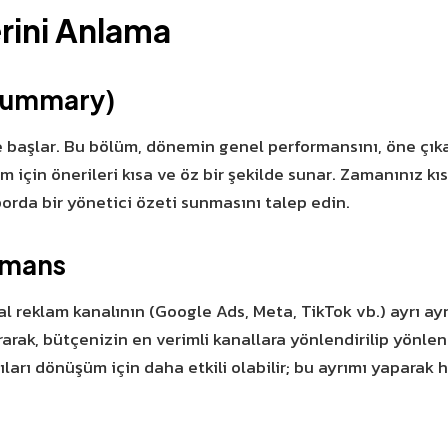
rini Anlama
 Summary)
ile başlar. Bu bölüm, dönemin genel performansını, öne çıka
em için önerileri kısa ve öz bir şekilde sunar. Zamanınız k
orda bir yönetici özeti sunmasını talep edin.
rmans
l reklam kanalının (Google Ads, Meta, TikTok vb.) ayrı ayr
ırarak, bütçenizin en verimli kanallara yönlendirilip yönle
zıları dönüşüm için daha etkili olabilir; bu ayrımı yaparak