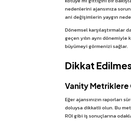
kötüye mi gittiğini bir bakış
nedenlerini ajansınıza sorun
ani değişimlerin yaygın neden
Dönemsel karşılaştırmalar da
geçen yılın aynı dönemiyle ka
büyümeyi görmenizi sağlar.
Dikkat Edilmes
Vanity Metrikler
Eğer ajansınızın raporları sür
doluysa dikkatli olun. Bu me
ROI gibi iş sonuçlarına odakl