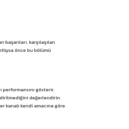
n başarıları, karşılaşılan
ısıtlıysa önce bu bölümü
ı performansını gösterir.
ndirilmediğini değerlendirin.
 her kanalı kendi amacına göre