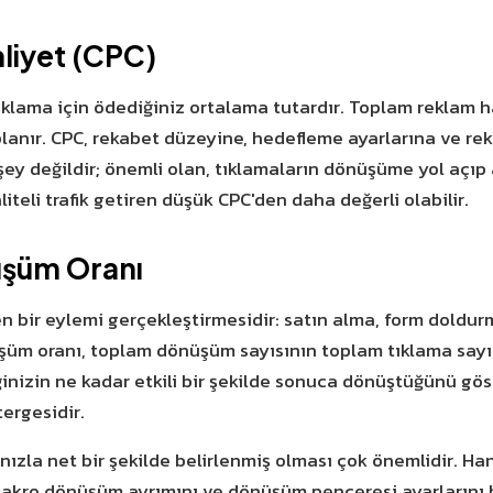
liyet (CPC)
r tıklama için ödediğiniz ortalama tutardır. Toplam reklam
anır. CPC, rekabet düzeyine, hedefleme ayarlarına ve rekl
ey değildir; önemli olan, tıklamaların dönüşüme yol açıp aç
iteli trafik getiren düşük CPC'den daha değerli olabilir.
şüm Oranı
n bir eylemi gerçekleştirmesidir: satın alma, form doldur
şüm oranı, toplam dönüşüm sayısının toplam tıklama say
fiğinizin ne kadar etkili bir şekilde sonuca dönüştüğünü g
ergesidir.
ızla net bir şekilde belirlenmiş olması çok önemlidir. H
 makro dönüşüm ayrımını ve dönüşüm penceresi ayarlarını b