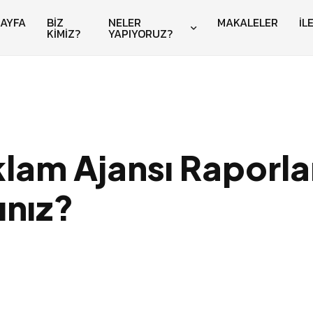
AYFA
BİZ
NELER
MAKALELER
İL
KİMİZ?
YAPIYORUZ?
klam Ajansı Raporlar
ınız?