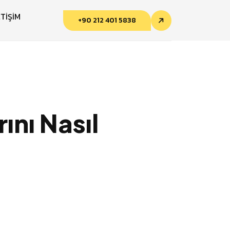
ETİŞİM
+90 212 401 5838
ını Nasıl