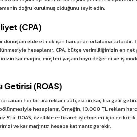
emenin doğru kurulmuş olduğunu teyit edin.
liyet (CPA)
 bir dönüşüm elde etmek için harcanan ortalama tutardır.
nmesiyle hesaplanır. CPA, bütçe verimliliğinizin en net 
tinizin kar marjını, müşteri yaşam boyu değerini ve iş mo
 Getirisi (ROAS)
rcanan her bir lira reklam bütçesinin kaç lira gelir getird
ölünmesiyle hesaplanır. Örneğin, 10.000 TL reklam harc
 5'tir. ROAS, özellikle e-ticaret işletmeleri için en kritik
rinizi ve kar marjınızı hesaba katmanız gerekir.