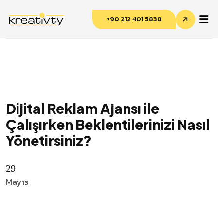
+90 212 401 5838
Kreativty Asistan
Dijital Reklam Ajansı ile
Çevrimiçi · genelde hemen yanıtlar
Çalışırken Beklentilerinizi Nasıl
Yönetirsiniz?
29
Mayıs