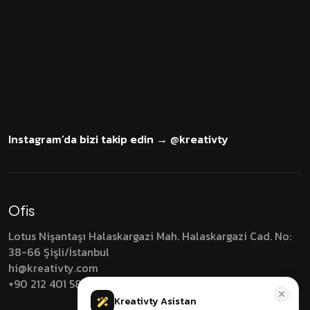
Şimdi
İLETİŞİM
Instagram’da bizi takip edin → @kreativty
Ofis
Lotus Nişantaşı Halaskargazi Mah. Halaskargazi Cad.
No:
38-66 Şişli/İstanbul
hi@kreativty.com
+90 212 401 5838
Kreativty Asistan