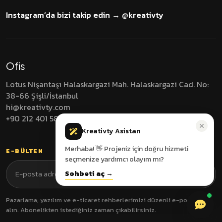
Instagram’da bizi takip edin → @kreativty
Ofis
Lotus Nişantaşı Halaskargazi Mah. Halaskargazi Cad.
No:
38-66 Şişli/İstanbul
hi@kreativty.com
+90 212 401 5838
Kreativty Asistan
Merhaba! 👋 Projeniz için doğru hizmeti
seçmenize yardımcı olayım mı?
Sohbeti aç →
Pazarlama, yazılım ve e-ticaret rehberlerimizi düzenli e-posta ile
alın. Abonelikten istediğiniz zaman çıkabilirsiniz.